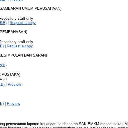
III GAMBARAN UMUM PERUSAHAAN)
Repository staff only
9kB)
|
Request a copy
V PEMBAHASAN)
Repository staff only
B)
|
Request a copy
 KESIMPULAN DAN SARAN)
2kB)
R PUSTAKA)
A.pdf
kB)
|
Preview
B)
|
Preview
tang penyusunan laporan keuangan berdasarkan SAK EMKM menggunakan Mi