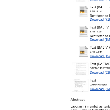
Text (BAB 
BAB III.pdf
Restricted to 
Download (71
Text (BAB I
BAB IV.pdf
Restricted to 
Download (1M
Text (BAB V
BAB V.pdf
Download (15
Text (DAFTA
DAFTAR PUSTAK
Download (92
Text
LAMPIRAN.pdf
Download (8M
Abstract
Laporan ini membahas ten