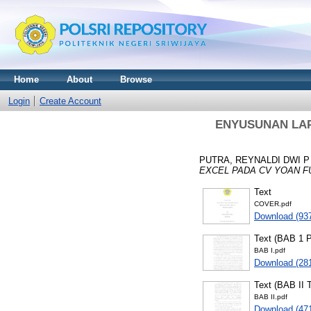
Home
About
Browse
Login
Create Account
ENYUSUNAN LA
PUTRA, REYNALDI DWI P
EXCEL PADA CV YOAN F
Text
COVER.pdf
Download (93
Text (BAB 1
BAB I.pdf
Download (28
Text (BAB I
BAB II.pdf
Download (47