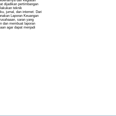
benarnya dari kegiatan
t dijadikan pertimbangan
lakukan teknik
 jurnal, dan internet. Dari
gunakan Laporan Keuangan
rusahaaan, saran yang
an dan membuat laporan
aan agar dapat menjadi