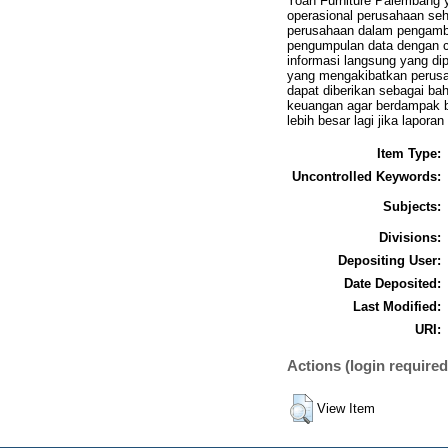
Yoan Furniture Palembang 
operasional perusahaan se
perusahaan dalam pengambi
pengumpulan data dengan ca
informasi langsung yang d
yang mengakibatkan perus
dapat diberikan sebagai b
keuangan agar berdampak b
lebih besar lagi jika lapor
Item Type:
Uncontrolled Keywords:
Subjects:
Divisions:
Depositing User:
Date Deposited:
Last Modified:
URI:
Actions (login required
View Item