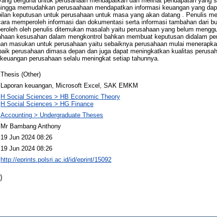
yang berguna untuk perusahaan mendapatkan dan melihat pendapatan yang se
hingga memudahkan perusaahaan mendapatkan informasi keuangan yang dapa
lan keputusan untuk perusahaan untuk masa yang akan datang . Penulis me
ra memperoleh informasi dan dokumentasi serta informasi tambahan dari buku,
iperoleh oleh penulis ditemukan masalah yaitu perusahaan yang belum meng
ahaan kesusahan dalam mengkontrol bahkan membuat keputusan didalam pe
ahan masukan untuk perusahaan yaitu sebaiknya perusahaan mulai menerapk
aik perusahaan dimasa depan dan juga dapat meningkatkan kualitas perusah
an keuangan perusahaan selalu meningkat setiap tahunnya.
Thesis (Other)
Laporan keuangan, Microsoft Excel, SAK EMKM
H Social Sciences > HB Economic Theory
H Social Sciences > HG Finance
Accounting > Undergraduate Theses
Mr Bambang Anthony
19 Jun 2024 08:26
19 Jun 2024 08:26
http://eprints.polsri.ac.id/id/eprint/15092
)