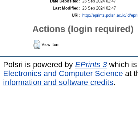
Date Deposited:
23 Sep 2024 02:47
Last Modified:
23 Sep 2024 02:47
URI:
http://eprints.polsri.ac.id/id/ep
Actions (login required)
View Item
Polsri is powered by
EPrints 3
which is
Electronics and Computer Science
at t
information and software credits
.