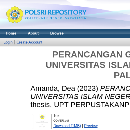
Home
About
Browse
Login
Create Account
PERANCANGAN 
UNIVERSITAS ISL
PA
Amanda, Dea
(2023)
PERANC
UNIVERSITAS ISLAM NEGER
thesis, UPT PERPUSTAKANP
Text
COVER.pdf
Download (1MB)
|
Preview