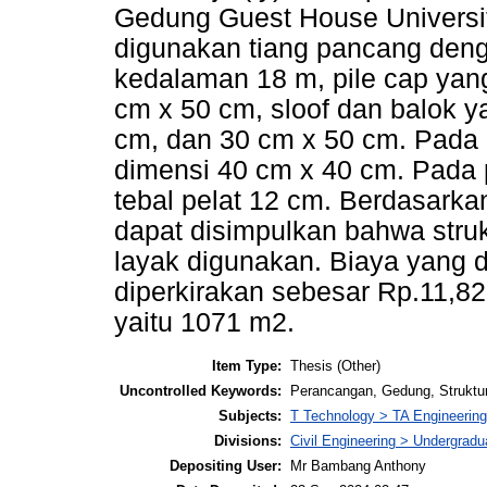
Gedung Guest House Universit
digunakan tiang pancang den
kedalaman 18 m, pile cap yan
cm x 50 cm, sloof dan balok 
cm, dan 30 cm x 50 cm. Pada
dimensi 40 cm x 40 cm. Pada 
tebal pelat 12 cm. Berdasarka
dapat disimpulkan bahwa struk
layak digunakan. Biaya yang d
diperkirakan sebesar Rp.11,82
yaitu 1071 m2.
Item Type:
Thesis (Other)
Uncontrolled Keywords:
Perancangan, Gedung, Struktur
Subjects:
T Technology > TA Engineering 
Divisions:
Civil Engineering > Undergrad
Depositing User:
Mr Bambang Anthony