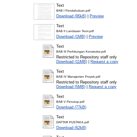
Text
BAB I Pendahuluan.pdf
Download (95kB)
|
Preview
Text
BAB II Landasan Teori.pdf
Download (1MB)
|
Preview
Text
BAB III Perhitungan Konstruksi.pdf
Restricted to Repository staff only
Download (11MB)
|
Request a copy
Text
BAB IV Manajemen Proyek.pdf
Restricted to Repository staff only
Download (5MB)
|
Request a copy
Text
BAB V Penutup.pdf
Download (77kB)
Text
DAFTAR PUSTAKA.pdf
Download (62kB)